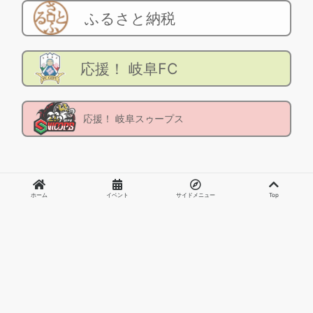
ふるさと納税
応援！ 岐阜FC
応援！ 岐阜スゥープス
ホーム
ホーム
イベント
イベント
サイドメニュー
サイドメニュー
Top
Top
東京岐阜県人会
〒102-0093
東京都千代田区平河町2-6-3 都道府県会館14F 岐阜県
東京事務所内
TEL：03-5357-1243