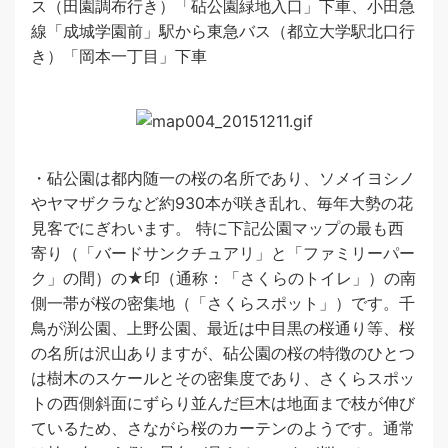
ス（田園調布行き）「砧公園緑地入口」下車、小田急
線「成城学園前」駅から東急バス（都立大学駅北口行
き）「岡本一丁目」下車
・砧公園は都内随一の桜の名所であり、ソメイヨシノ
やヤマザクラなど約930本が咲き乱れ、毎年大勢の花
見客でにぎわいます。 特に下記公園マップの最も西
寄り（「バードサンクチュアリ」と「ファミリーパー
ク」の間）の★印（通称：「さくらのトイレ」）の南
側一帯が桜の密集地（「さくらスポット」）です。千
鳥が渕公園、上野公園、最近は中目黒の桜通り等、桜
の名所は沢山ありますが、砧公園の桜の特徴のひとつ
は樹木のスケールとその密集度であり、さくらスポッ
トの西側斜面にずらり並んだ巨木は地面まで枝が伸び
ているため、さながら桜のカーテンのようです。通常