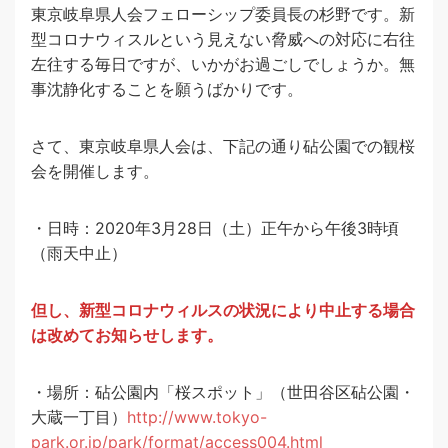
東京岐阜県人会フェローシップ委員長の杉野です。新
型コロナウィスルという見えない脅威への対応に右往
左往する毎日ですが、いかがお過ごしでしょうか。無
事沈静化することを願うばかりです。
さて、東京岐阜県人会は、下記の通り砧公園での観桜
会を開催します。
・日時：2020年3月28日（土）正午から午後3時頃
（雨天中止）
但し、新型コロナウィルスの状況により中止する場合
は改めてお知らせします。
・場所：砧公園内「桜スポット」（世田谷区砧公園・
大蔵一丁目）
http://www.tokyo-
park.or.jp/park/format/access004.html