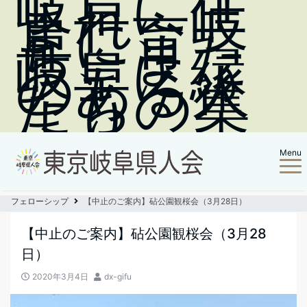
岐阜に生
まれ、岐
阜に育
ち、また
岐阜に縁
のある人
たちの集
まり
Menu
フェローシップ
【中止のご案内】砧公園観桜会（3月28日）
【中止のご案内】砧公園観桜会（3月28
日）
2020年3月4日
dx-gifu