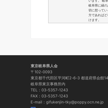
います。 岐
岐阜県に縁の
切に想ってい
方であればど
けます。
東京岐阜県人会
〒102-0093
東京都千代田区平河町2-6-3 都道府県会館14
岐阜県東京事務所内
TEL：03-5357-1243
FAX：03-5357-1243
E-mail：gifukenjin-tky@poppy.ocn.ne.jp