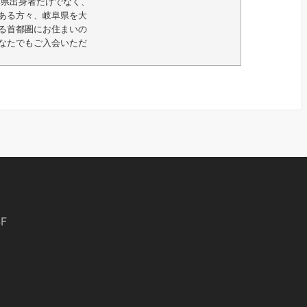
阜県出身者だけでなく、
ある方々、岐阜県を大
る首都圏にお住まいの
なたでもご入会いただ
F