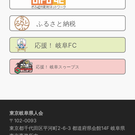
ふるさと納税
応援！ 岐阜FC
応援！ 岐阜スゥープス
東京岐阜県人会
〒102-0093
東京都千代田区平河町2-6-3 都道府県会館14F 岐阜県