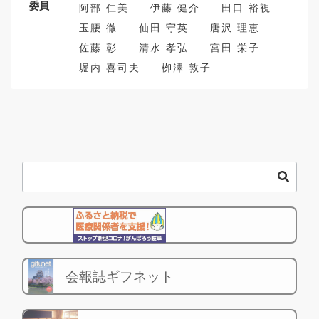
委員
阿部 仁美
伊藤 健介
田口 裕視
玉腰 徹
仙田 守英
唐沢 理恵
佐藤 彰
清水 孝弘
宮田 栄子
堀内 喜司夫
栁澤 敦子
会報誌ギフネット