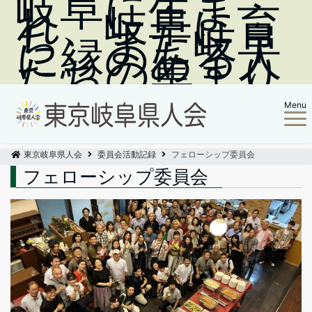
岐阜に生ま
れ、岐阜に育
ち、また岐阜
に縁のある人
たちの集まり
Menu
東京岐阜県人会
委員会活動記録
フェローシップ委員会
フェローシップ委員会