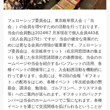
フェローシップ委員会は、東京岐阜県人会（「当
会」）の会員を増やすための活動を行っております。
当会の会員数は2024年7 月末現在で個人会員443名
（法人会員は27社）ですが、当会の健全な発展のた
めには更なる会員の増強が最重要です。フェローシッ
プ委員会は、在京岐阜サミット（在京同窓団体の集ま
り）を通じた在京同窓諸団体との連携強化、当会のホ
ームページや当会を紹介するパンフレットの活用、各
種イベントの開催等により、入会勧誘活動を機動的に
行って参ります。会員には、年2回の会報「ギフネッ
ト」の配布をはじめ、各種イベント（年次総会後の懇
親会、講演会、勉強会、ゴルフコンペ、クリスマス会
等）へのご案内が送られます。ギフネットのバックナ
ンバーは当会のホームページでご覧になれます。各種
イベントを通じて交流関係を拡げられるということが