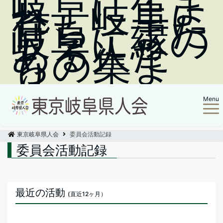
岐阜に生ま
れ、岐阜に
育ち、また
岐阜に縁の
ある人た
ちの集ま
り
Menu
東京岐阜県人会
委員会活動記録
委員会活動記録
最近の活動
(直近12ヶ月）