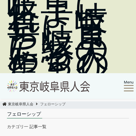
岐阜に
生ま
れ、岐
阜に育
ち、ま
た岐阜
に縁の
ある人
たちの
集まり
Menu
東京岐阜県人会
フェローシップ
フェローシップ
カテゴリ一 記事一覧