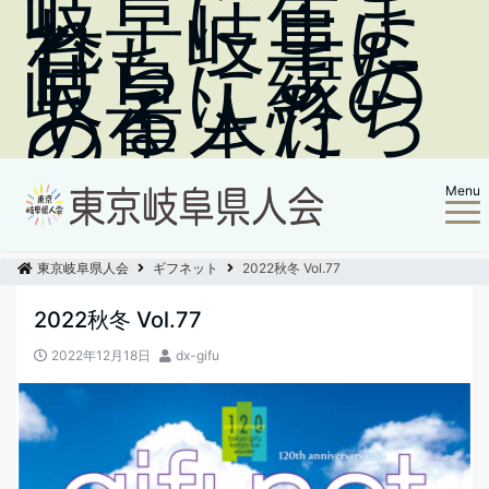
岐阜に生ま
れ、岐阜に
育ち、また
岐阜に縁の
ある人たち
の集まり
Menu
東京岐阜県人会
ギフネット
2022秋冬 Vol.77
2022秋冬 Vol.77
2022年12月18日
dx-gifu